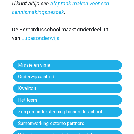
U kunt altijd een
afspraak maken voor een
kennismakingsbezoek
.
De Bernardusschool maakt onderdeel uit
van
Lucasonderwijs
.
Missie en visie
Onderwijsaanbod
Kwaliteit
Het team
Zorg en ondersteuning binnen de school
Samenwerking externe partners