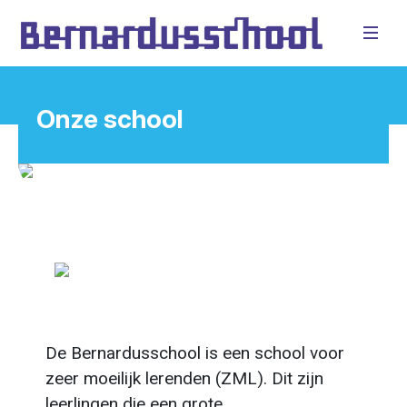
Onze school
Vorige
Volge
De Bernardusschool is een school voor
zeer moeilijk lerenden (ZML). Dit zijn
leerlingen die een grote