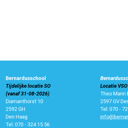
Bernardusschool
Bernarduss
Tijdelijke locatie SO
Locatie VSO
(vanaf 31-08-2026)
Theo Mann 
Diamanthorst 10
2597 GV De
2592 GH
Tel: 070 - 7
Den Haag
info@bernar
Tel: 070 - 324 15 56