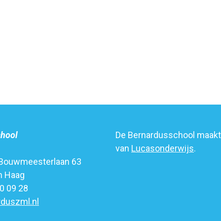
chool
De Bernardusschool maakt 
van
Lucasonderwijs
.
Bouwmeesterlaan 63
n Haag
20 09 28
duszml.nl