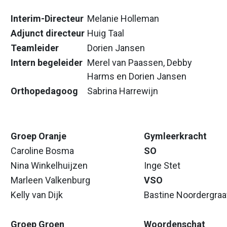
Interim-Directeur
Melanie Holleman
Adjunct directeur
Huig Taal
Teamleider
Dorien Jansen
Intern begeleider
Merel van Paassen, Debby
Harms en Dorien Jansen
Orthopedagoog
Sabrina Harrewijn
Groep Oranje
Gymleerkracht
Caroline Bosma
SO
Nina Winkelhuijzen
Inge Stet
Marleen Valkenburg
VSO
Kelly van Dijk
Bastine Noordergraa
Groep Groen
Woordenschat