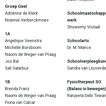
Groep Geel
Adriënne de Klerk
Schoolmaatschappe
Noemie Verberckmoes
werk
Shuwemy Vrutaal
1A
Angelique Veenstra
Schoolarts
Michelle Borsboom
Dr. M. Mance
Naomi de Weger-van Praag
Jos Bal
Schoolverpleegkun
Sali Salarbux
Sandra van Leuverd
1B
Fysiotherpeut SO
Brenda Franz
(Balans in bewegen
Naomi de Weger-van Praag
Ranjeeta Debi Tewar
Fiona van Calcar