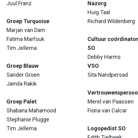
Juul Franz
Nazorg
Huig Taal
Groep Turquoise
Richard Wildenberg
Marjan van Dam
Fatima Marfouk
Cultuur coördinato
Tim Jellema
SO
Debby Harms
Groep Blauw
VSO
Sander Groen
Sita Nandpersad
Jamila Rakik
Vertrouwensperso
Groep Palet
Merel van Paassen
Shabana Mahamood
Fiona van Calcar
Stephanie Plugge
Tim Jellema
Logopedist SO
Edith Tielbeek