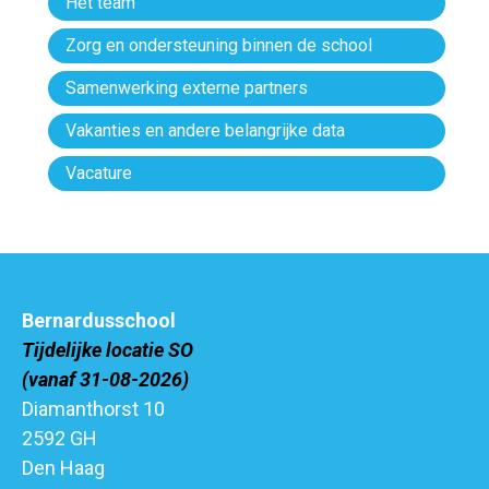
Het team
Zorg en ondersteuning binnen de school
Samenwerking externe partners
Vakanties en andere belangrijke data
Vacature
Bernardusschool
Tijdelijke locatie SO
(vanaf 31-08-2026)
Diamanthorst 10
2592 GH
Den Haag