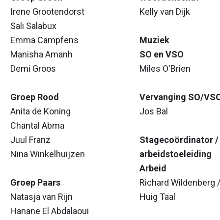
Irene Grootendorst
Kelly van Dijk
Sali Salabux
Emma Campfens
Muziek
Manisha Amanh
SO en VSO
Demi Groos
Miles O'Brien
Groep Rood
Vervanging SO/VS
Anita de Koning
Jos Bal
Chantal Abma
Juul Franz
Stagecoördinator /
Nina Winkelhuijzen
arbeidstoeleiding
Arbeid
Groep Paars
Richard Wildenberg 
Natasja van Rijn
Huig Taal
Hanane El Abdalaoui