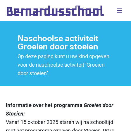
Naschoolse activiteit
Groeien door stoeien
Op deze paging kunt u uw kind opgeven
voor de naschoolse activiteit 'Groeien
door stoeien".
Informatie over het programma
Groeien door
Stoeien:
Vanaf 15 oktober 2025 staren wij na schooltijd
met het programma
Groeien door Stoeien
. Dit is