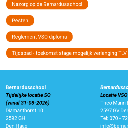
Nazorg op de Bernardusschool
Pesten
Reglement VSO diploma
Tijdspad - toekomst stage mogelijk verlenging TLV 
Bernardusschool
Bernarduss
Tijdelijke locatie SO
Locatie VSO
(vanaf 31-08-2026)
Theo Mann 
Diamanthorst 10
2597 GV De
2592 GH
Tel: 070 - 7
Den Haag
info@bernar