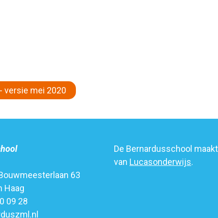
- versie mei 2020
chool
De Bernardusschool maakt 
van
Lucasonderwijs
.
Bouwmeesterlaan 63
n Haag
20 09 28
duszml.nl